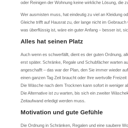
oder Reinigen der Wohnung keine wirkliche Lösung, die z
Wer ausmisten muss, hat eindeutig zu viel an Kleidung od
Gleiche trifft auf Hausrat zu, der lange nicht im Gebra
was überflüssig ist, wäre ein guter Anfang – besser ist, s
Alles hat seinen Platz
Auch wenn es schwerfällt, dient es der guten Ordnung, al
erst später. Schränke, Regale und Schubfächer warten auf 
angeschafft – das war der Plan, den Sie immer wieder aufr
einen ganzen Tag Zeit braucht oder Ihre wertvolle Freize
Die Wäsche nach dem Trocknen kann sofort in weniger al 
Die Alternative ist zu warten, bis sich ein zweiter Wäsch
Zeitaufwand erledigt werden muss.
Motivation und gute Gefühle
Die Ordnung in Schränken, Regalen und eine saubere Wohn