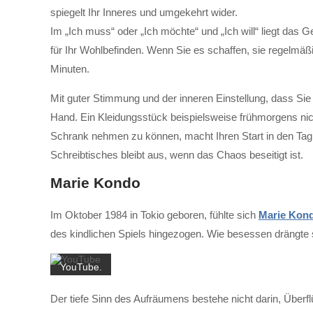
spiegelt Ihr Inneres und umgekehrt wider.
Im „Ich muss“ oder „Ich möchte“ und „Ich will“ liegt da
für Ihr Wohlbefinden. Wenn Sie es schaffen, sie regelmäßi
Minuten.
Mit guter Stimmung und der inneren Einstellung, dass Sie 
Hand. Ein Kleidungsstück beispielsweise frühmorgens nic
Mit dem
Schrank nehmen zu können, macht Ihren Start in den Tag v
Laden
Schreibtisches bleibt aus, wenn das Chaos beseitigt ist.
des
Videos
Marie Kondo
akzeptieren
Sie die
Im Oktober 1984 in Tokio geboren, fühlte sich
Marie Kon
Datenschutzerklärung
des kindlichen Spiels hingezogen. Wie besessen drängte 
von
YouTube.
Mehr
Der tiefe Sinn des Aufräumens bestehe nicht darin, Übe
erfahren