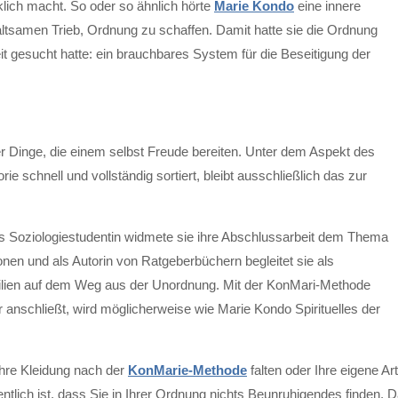
cklich macht. So oder so ähnlich hörte
Marie Kondo
eine innere
ltsamen Trieb, Ordnung zu schaffen. Damit hatte sie die Ordnung
eit gesucht hatte: ein brauchbares System für die Beseitigung der
 Dinge, die einem selbst Freude bereiten. Unter dem Aspekt des
e schnell und vollständig sortiert, bleibt ausschließlich das zur
ls Soziologiestudentin widmete sie ihre Abschlussarbeit dem Thema
nen und als Autorin von Ratgeberbüchern begleitet sie als
milien auf dem Weg aus der Unordnung. Mit der KonMari-Methode
hr anschließt, wird möglicherweise wie Marie Kondo Spirituelles der
 Ihre Kleidung nach der
KonMarie-Methode
falten oder Ihre eigene Art
lich ist, dass Sie in Ihrer Ordnung nichts Beunruhigendes finden. 