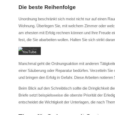
Mit dem
Die beste Reihenfolge
Laden
des
Unordnung beschränkt sich meist nicht nur auf einen Ra
Videos
Wohnung. Überlegen Sie, mit welchem Zimmer oder welche
akzeptieren
Sie die
am ehesten mit Erfolg rechnen können und Ihre Freude ei
Datenschutzerklärung
fest, die Sie abarbeiten wollen. Halten Sie sich strikt daran
von
YouTube.
Mehr
Manchmal geht die Ordnungsaktion mit anderen Tätigkeiten
erfahren
einer Säuberung oder Reparatur bedürfen. Verzetteln Sie 
Video
und bringen den Erfolg in Gefahr. Diese Arbeiten notieren 
laden
Beim Blick auf den Schreibtisch sollte die Dringlichkeit
YouTube
Briefe setzt beispielsweise die oberste Priorität der Erle
immer
entscheidet die Wichtigkeit der Unterlagen, die nach Theme
entsperren