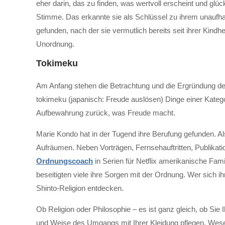
eher darin, das zu finden, was wertvoll erscheint und glü
Video
Stimme. Das erkannte sie als Schlüssel zu ihrem unaufha
laden
gefunden, nach der sie vermutlich bereits seit ihrer Kindh
Unordnung.
YouTube
immer
Tokimeku
entsperren
Am Anfang stehen die Betrachtung und die Ergründung der
tokimeku (japanisch: Freude auslösen) Dinge einer Kategori
Aufbewahrung zurück, was Freude macht.
Marie Kondo hat in der Tugend ihre Berufung gefunden. A
Aufräumen. Neben Vorträgen, Fernsehauftritten, Publikatio
Ordnungscoach
in Serien für Netflix amerikanische Fa
beseitigten viele ihre Sorgen mit der Ordnung. Wer sich i
Shinto-Religion entdecken.
Ob Religion oder Philosophie – es ist ganz gleich, ob Sie
und Weise des Umgangs mit Ihrer Kleidung pflegen. Wesent