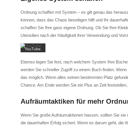
des
Ordnung schaffen mit System – es gilt genau das herausz
Videos
können, dass das Chaos beseitigen hilft und Ihr dauerhaft
akzeptieren
Sie die
schaffen Sie Ihre ganz eigene Ordnung. Ob Sie Ihre Klei
Datenschutzerklärung
Utensilien nach der Häufigkeit ihrer Verwendung und Vorr
von
YouTube.
Mehr
Ebenso legen Sie fest, nach welchem System Ihre Bücher
erfahren
werden Sie schneller Zugriff zu einem Buch finden. Wenn
Video
das möglich. Wenn alles seinen bestimmten Platz gefunde
laden
Chance. Am Ende werden Sie ein Plus an Zeit feststellen,
YouTube
Aufräumtaktiken für mehr Ordn
immer
entsperren
Wenn Sie große Aufräumaktionen hassen, sollten Sie sie n
die dauerhaften Erfolg sichert. Wenn es darum geht, die 