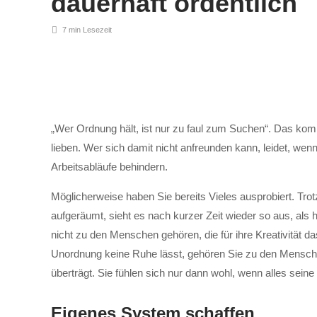
dauerhaft ordentlich
7 min
Lesezeit
„Wer Ordnung hält, ist nur zu faul zum Suchen“. Das komm
lieben. Wer sich damit nicht anfreunden kann, leidet, we
Arbeitsabläufe behindern.
Möglicherweise haben Sie bereits Vieles ausprobiert. Tr
aufgeräumt, sieht es nach kurzer Zeit wieder so aus, als h
nicht zu den Menschen gehören, die für ihre Kreativität 
Unordnung keine Ruhe lässt, gehören Sie zu den Mensche
überträgt. Sie fühlen sich nur dann wohl, wenn alles seine
Mit dem
Eigenes System schaffen
Laden