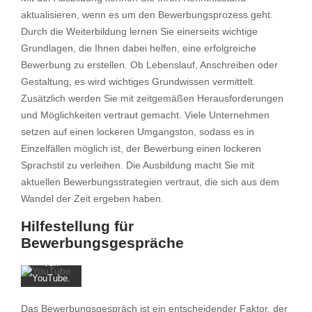
aktualisieren, wenn es um den Bewerbungsprozess geht.
Durch die Weiterbildung lernen Sie einerseits wichtige
Grundlagen, die Ihnen dabei helfen, eine erfolgreiche
Bewerbung zu erstellen. Ob Lebenslauf, Anschreiben oder
Gestaltung, es wird wichtiges Grundwissen vermittelt.
Zusätzlich werden Sie mit zeitgemäßen Herausforderungen
und Möglichkeiten vertraut gemacht. Viele Unternehmen
setzen auf einen lockeren Umgangston, sodass es in
Einzelfällen möglich ist, der Bewerbung einen lockeren
Mit dem
Sprachstil zu verleihen. Die Ausbildung macht Sie mit
Laden
aktuellen Bewerbungsstrategien vertraut, die sich aus dem
des
Wandel der Zeit ergeben haben.
Videos
akzeptieren
Hilfestellung für
Sie die
Bewerbungsgespräche
Datenschutzerklärung
von
YouTube.
Mehr
Das Bewerbungsgespräch ist ein entscheidender Faktor, der
erfahren