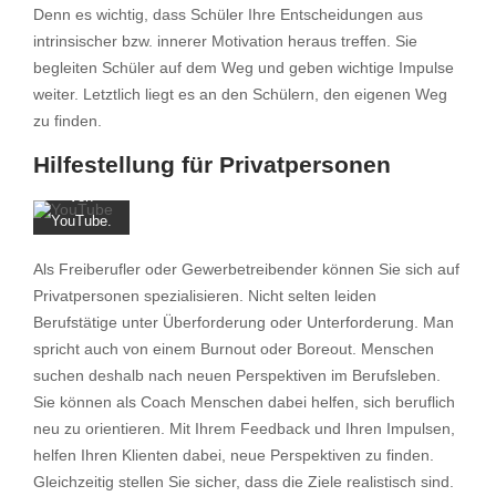
Denn es wichtig, dass Schüler Ihre Entscheidungen aus
Mit dem
intrinsischer bzw. innerer Motivation heraus treffen. Sie
Laden
begleiten Schüler auf dem Weg und geben wichtige Impulse
des
weiter. Letztlich liegt es an den Schülern, den eigenen Weg
Videos
zu finden.
akzeptieren
Sie die
Hilfestellung für Privatpersonen
Datenschutzerklärung
von
YouTube.
Mehr
Als Freiberufler oder Gewerbetreibender können Sie sich auf
erfahren
Privatpersonen spezialisieren. Nicht selten leiden
Video
Berufstätige unter Überforderung oder Unterforderung. Man
laden
spricht auch von einem Burnout oder Boreout. Menschen
suchen deshalb nach neuen Perspektiven im Berufsleben.
YouTube
immer
Sie können als Coach Menschen dabei helfen, sich beruflich
entsperren
neu zu orientieren. Mit Ihrem Feedback und Ihren Impulsen,
helfen Ihren Klienten dabei, neue Perspektiven zu finden.
Gleichzeitig stellen Sie sicher, dass die Ziele realistisch sind.