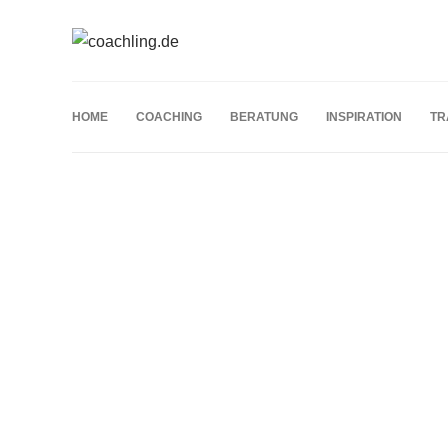
HOME
COACHING
BERATUNG
INSPIRATION
TR
Schlagwort:
Tierhaltung
BLOG
Wie eine Landwirtschaft Halle
Agrarökonomen entlasten kan