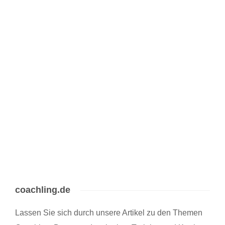
Jeder erfolgreiche Firmenchef weiß: Gute, motivierte Mitarbeiter sind
entscheidend für den Erfolg eines Unternehmens. Und sie sind derzeit
rar. Wer heute einen Betrieb führt, muss sich einiges einfallen lassen,
um für Arbeitnehmer attraktiv zu sein. Der War for Talents (Kampf um
Talente) ist in vollem…
5 min
coachling.de
Lassen Sie sich durch unsere Artikel zu den Themen