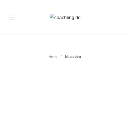
Schlagwort:
Mitarbeiter
Home
Mitarbeiter
BERATUNG
,
BLOG
Warum und wie Sie mit
Corporate Benefits Mitarbeiter
motivieren