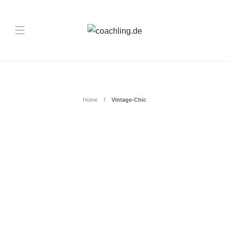
Schlagwort:
Vintage-Chic
Home
Vintage-Chic
INSPIRATION
Vom Vintage-Chic bis zum
Boho-Stil: Romantische
Brautfrisuren für jeden
Geschmack