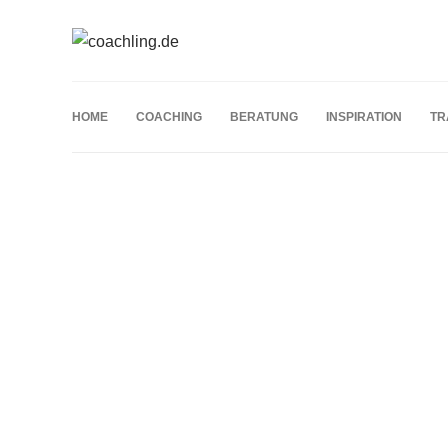
HOME
COACHING
BERATUNG
INSPIRATION
TR
Schlagwort:
Kommunikationsprozesse
TRAINING
Teambuilding-Spiele im Büro:
Strategien für eine effektive