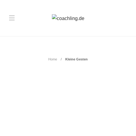
Schlagwort:
Kleine Gesten
Home
Kleine Gesten
BERATUNG
Die unterschätzte Wirkung von
kleinen Gesten in
Geschäftsbeziehungen
Aufmerksamkeit im zwischenmenschlichen Austausch zeigt sich oft in