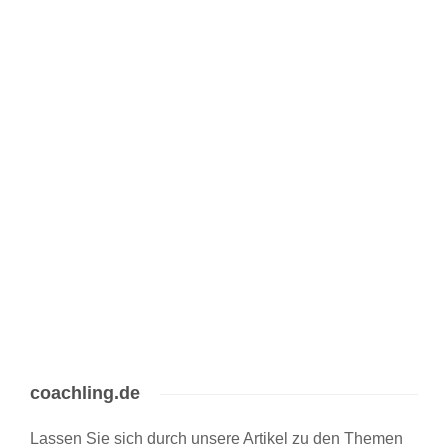
den kleinen Dingen – insbesondere dann, wenn geschäftliche
Verbindungen über reine Zweckbeziehungen hinausgehen.
Hochwertige Kundengeschenke sind ein Beispiel für solche Gesten,
die im beruflichen Kontext subtil, aber wirkungsvoll Bindung und
gegenseitige Wertschätzung fördern können. Ohne plakative
Inszenierung…
7 min
coachling.de
Lassen Sie sich durch unsere Artikel zu den Themen