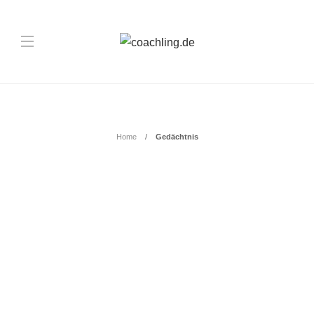
Schlagwort:
Gedächtnis
Home
Gedächtnis
COACHING
,
TRAINING
Effektive Lerntechniken für den
Alltag