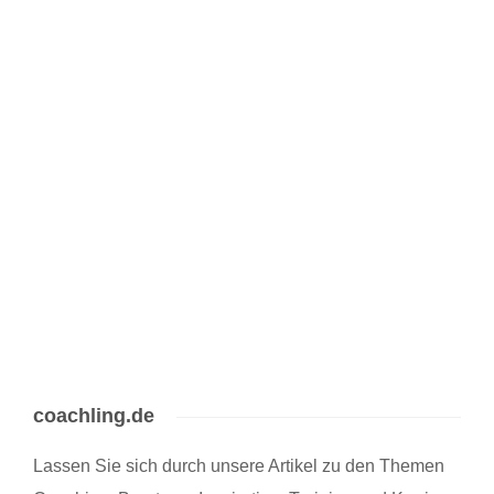
Unser Gedächtnis ist wie eine große Datenbank, die all unser Wissen
und Informationen gespeichert hat und auf die wir bei Bedarf zugreifen.
Besonders bei Prüfungen, Klausuren, Seminaren und Co. ist es also
ganz besonders wichtig, dass unser Gedächtnis uns nicht im Stich
lässt. Genau aus…
3 min
coachling.de
Lassen Sie sich durch unsere Artikel zu den Themen