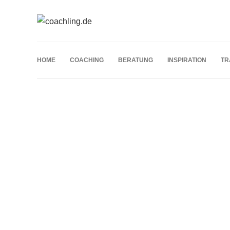
HOME
COACHING
BERATUNG
INSPIRATION
TR
Schlagwort:
Fahren lernen
BERATUNG
Auto mieten für Fahranfänger:
Tipps für einen sicheren Start